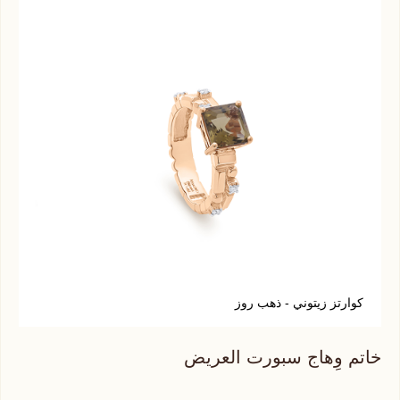
كوارتز زيتوني - ذهب روز
ج
خاتم وِهاج سبورت العريض
خات