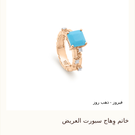
فيروز - ذهب روز
ت
خاتم وِهاج سبورت العريض
خات