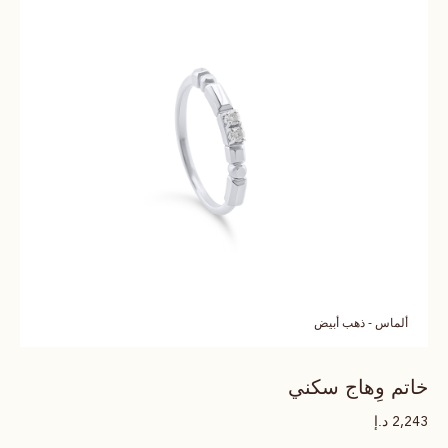
ألماس - ذهب أبيض
خاتم وِهاج سكني
د.إ
2,243