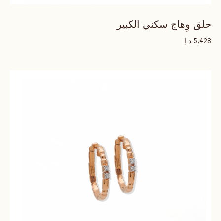
حلق وِهاج سكني الكبير
د.إ
5,428