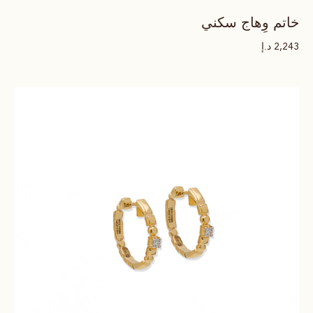
خاتم وِهاج سكني
د.إ
2,243