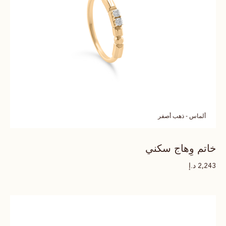
ألماس - ذهب أصفر
خاتم وِهاج سكني
د.إ
2,243