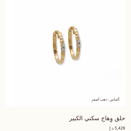
ألماس - ذهب أصفر
حلق وِهاج سكني الكبير
د.إ
5,428