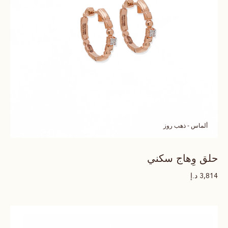
ألماس - ذهب روز
حلق وِهاج سكني
د.إ
3,814