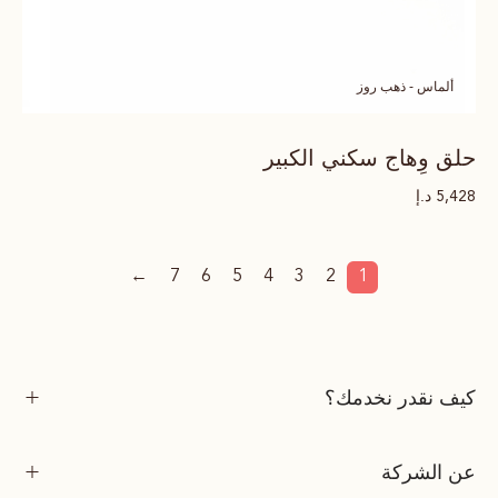
ألماس - ذهب روز
حلق وِهاج سكني الكبير
د.إ
5,428
←
7
6
5
4
3
2
1
كيف نقدر نخدمك؟
عن الشركة