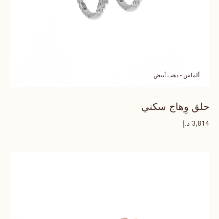
ألماس - ذهب أبيض
حلق وِهاج سكني
د.إ
3,814