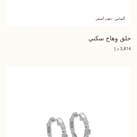
ألماس - ذهب أصفر
حلق وِهاج سكني
د.إ
3,814