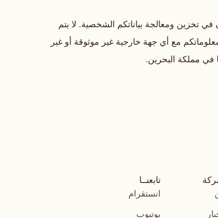
عايشة (Aisha Jewels) نستخدم أعلى معايير الأمان في تخزين ومعالجة بياناتكم الشخصية. لا يتم
علوماتكم مع أي جهة خارجية غير موثوقة أو غير
ا في مملكة البحرين.
ركة
تابعنــا
انستقرام
بار
يوتيوب