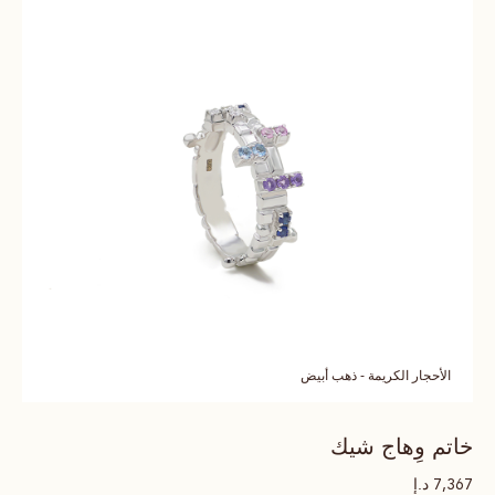
الأحجار الكريمة - ذهب أبيض
خاتم وِهاج شيك
د.إ
7,367