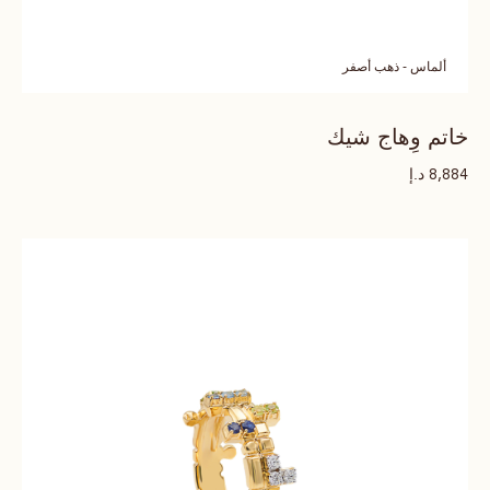
ألماس - ذهب أصفر
خاتم وِهاج شيك
د.إ
8,884