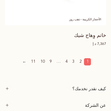
الأحجار الكريمة - ذهب روز
خاتم وِهاج شيك
د.إ
7,367
←
11
10
9
…
4
3
2
1
كيف نقدر نخدمك؟
عن الشركة