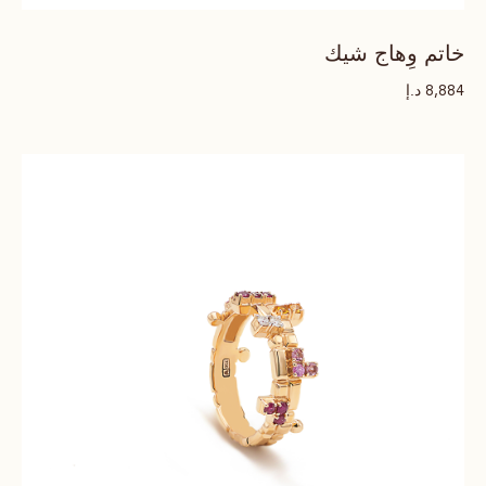
خاتم وِهاج شيك
د.إ
8,884