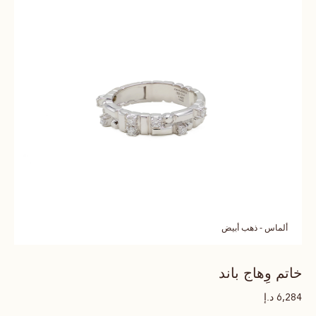
ألماس - ذهب أبيض
خاتم وِهاج باند
د.إ
6,284