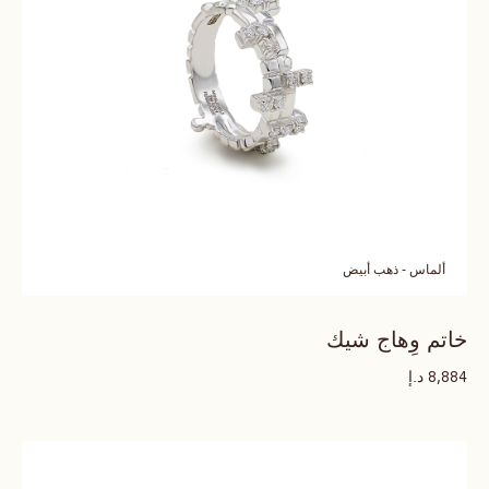
ألماس - ذهب أبيض
خاتم وِهاج شيك
د.إ
8,884