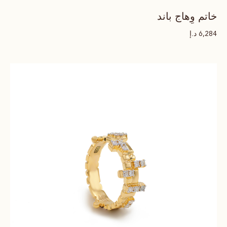
خاتم وِهاج باند
د.إ
6,284