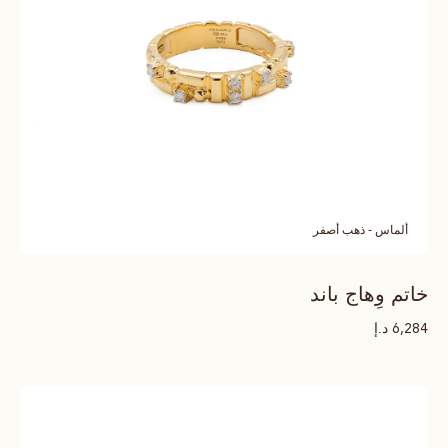
ألماس - ذهب أصفر
خاتم وِهاج باند
د.إ
6,284