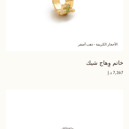
الأحجار الكريمة - ذهب أصفر
خاتم وِهاج شيك
د.إ
7,367