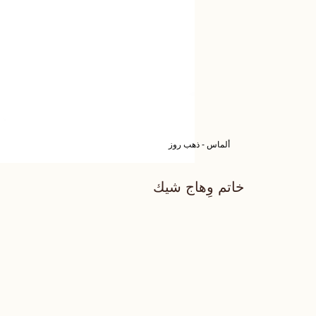
ألماس - ذهب روز
خاتم وِهاج شيك