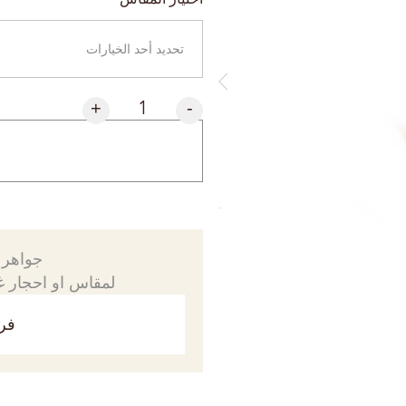
+
-
جواهرك
لمقاس او احجار غي
فري