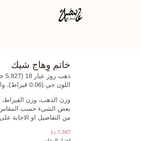
خاتم وِهاج شيك
ذهب
اللون جي (0.06 قيراط)، والاحجار الكريمة (0.115 جرام) تقريبًا.
وزن الذهب، وزن القيراط، ع
بعض الشيء حسب المقاس الذ
من التفاصيل او الاجابة على
7,367
د.إ
اختيار المقاس