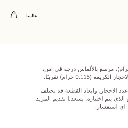
عالمنا
 روز عيار 18 (5.927 جرام)، مرصع بالألماس درجة ڤي اس،
دد الاحجار، وابعاد القطعة قد تختلف
ي يتم اختياره. يسعدنا تقديم المزيد
 اي استفسار.