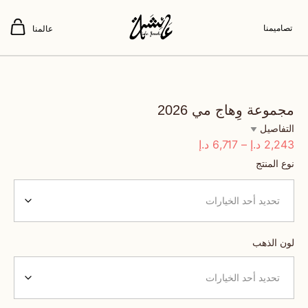
تصاميمنا
عالمنا
مجموعة وِهاج مي 2026
التفاصيل
6,717
–
2,243
د.إ
د.إ
نوع المنتج
لون الذهب