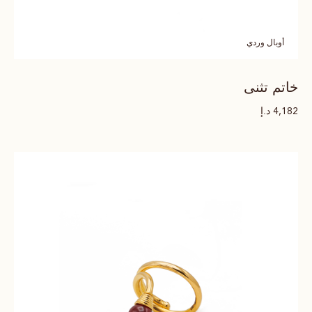
أوبال وردي
خاتم تثنى
د.إ
4,182