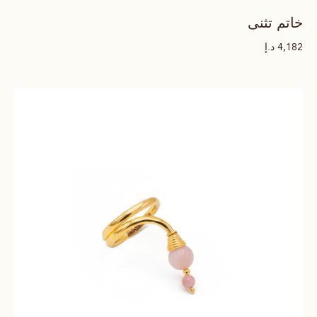
خاتم تثنى
د.إ
4,182