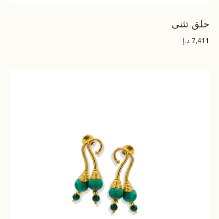
حلق تثنى
د.إ
7,411