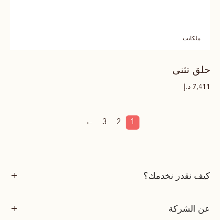
ملكايت
حلق تثنى
د.إ
7,411
←
3
2
1
كيف نقدر نخدمك؟
عن الشركة