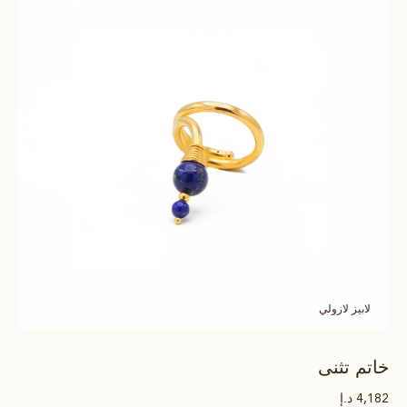
لابيز لازولي
خاتم تثنى
د.إ
4,182