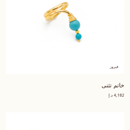
فيروز
خاتم تثنى
د.إ
4,182