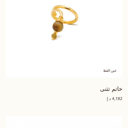
عين القط
خاتم تثنى
د.إ
4,182