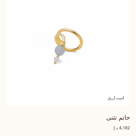
أجيت أزرق
خاتم تثنى
د.إ
4,182