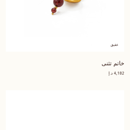
عقيق
خاتم تثنى
د.إ
4,182