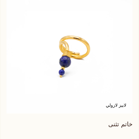
لابيز لازولي
ع
خاتم تثنى
خات