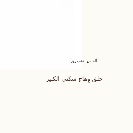
ألماس - ذهب روز
حلق وِهاج سكني الكبير