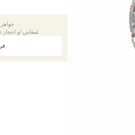
جواهرك
لمقاس او احجار غي
فري