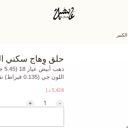
لكبير
حلق وِهاج سكني ال
ذهب
اللون جي (0.135 قيراط) تقريبًا.
5,428
د.إ
+
-