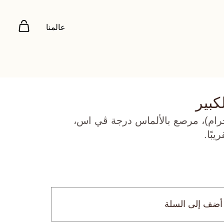
عالمنا
كبير
 أبيض عيار 18 (5.45 جرام)، مرصع بالألماس درجة ڤي اس،
أضف إلى السلة