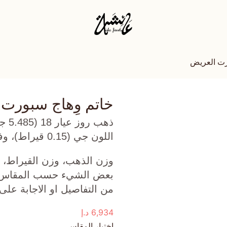
رت العريض
خاتم وِهاج سبورت
ذهب
اللون جي (0.15 قيراط)، وفيروز (0.54 جرام) تقريبًا.
وزن الذهب، وزن القيراط، ع
بعض الشيء حسب المقاس الذ
من التفاصيل او الاجابة على
6,934
د.إ
اختيار المقاس