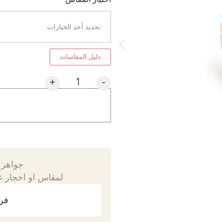
دليل المقاسات
+
-
جواهرك
لمقاس او احجار غي
فري