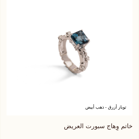
توباز أزرق - ذهب أبيض
خاتم وِهاج سبورت العريض