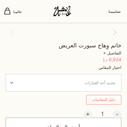
تصاميمنا
عالمنا
خاتم وِهاج سبورت العريض
التفاصيل
6,934
د.إ
اختيار المقاس
دليل المقاسات
+
-