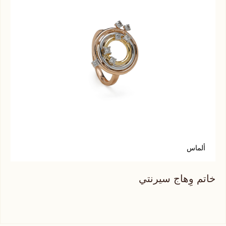
ألماس
ا
خاتم وِهاج سيرنتي
خات