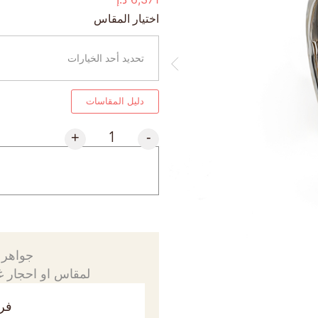
اختيار المقاس
دليل المقاسات
+
-
جواهرك
لمقاس او احجار غي
فري