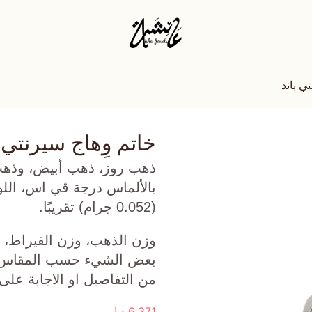
ي باند
خاتم وِهاج سيرنتي ب
(0.052 جرام) تقريبًا.
وزن الذهب، وزن القيراط، ع
بعض الشيء حسب المقاس الذ
من التفاصيل او الاجابة على
6,371
د.إ