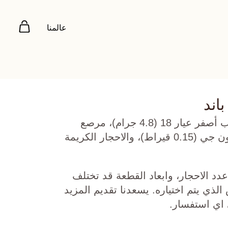
عالمنا
اند
ذهب روز، ذهب أبيض، وذهب أصفر عيار 18 (4.8 جرام)، مرصع
بالألماس درجة ڤي اس، اللون جي (0.15 قيراط)، والاحجار الكريمة
دد الاحجار، وابعاد القطعة قد تختلف
ي يتم اختياره. يسعدنا تقديم المزيد
 اي استفسار.