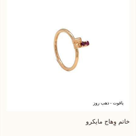
ياقوت - ذهب روز
ج
خاتم وِهاج مايكرو
خات