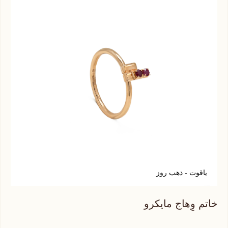
ياقوت - ذهب روز
س
خاتم وِهاج مايكرو
خات