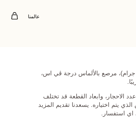
عالمنا
هب أصفر عيار 18 (2.441 جرام)، مرصع بالألماس درجة ڤي اس،
دد الاحجار، وابعاد القطعة قد تختلف
ي يتم اختياره. يسعدنا تقديم المزيد
 اي استفسار.