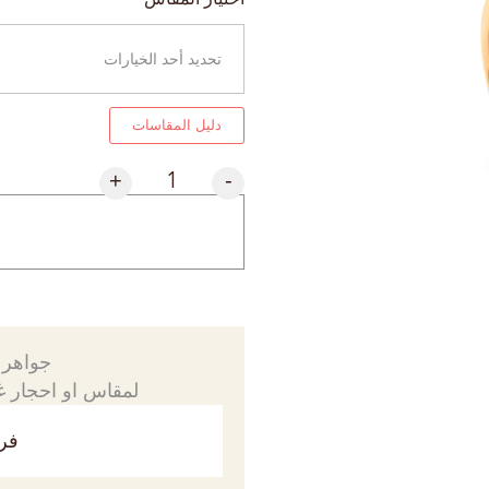
دليل المقاسات
+
-
جواهرك
لمقاس او احجار غي
فري