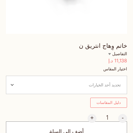
خاتم وِهاج انتريق ن
التفاصيل
11,138
د.إ
اختيار المقاس
دليل المقاسات
+
-
أضف إلى السلة