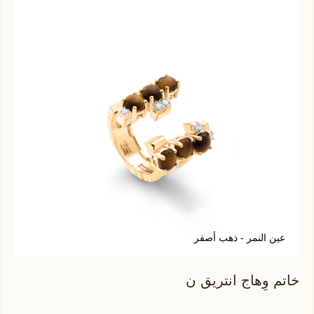
عين النمر - ذهب أصفر
ف
خاتم وِهاج انتريق ن
خات