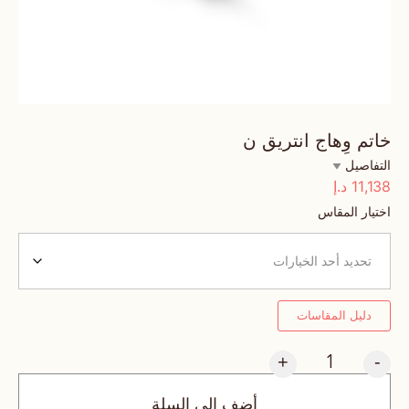
خاتم وِهاج انتريق ن
التفاصيل
11,138
د.إ
اختيار المقاس
دليل المقاسات
+
-
أضف إلى السلة