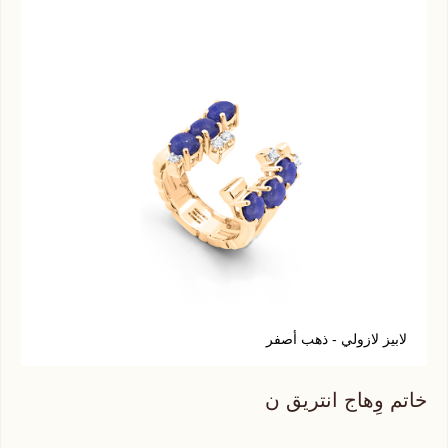
لابيز لازولي - ذهب أصفر
ع
خاتم وِهاج انتريق ن
خات