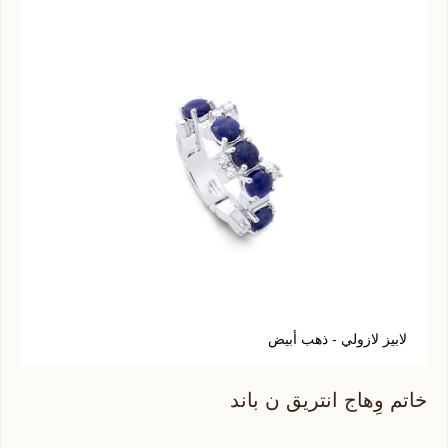
لابيز لازولي - ذهب أبيض
ح
خاتم وِهاج انتريق ن باند
خات