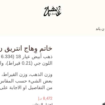
ن باند
خاتم وِهاج انتريق ن
ذ
اللون جي (0.21 قيراط)، واونكس أسود (0.662 جرام) تقريبًا.
وزن الذهب، وزن القيراط، ع
بعض الشيء حسب المقاس الذ
من التفاصيل او الاجابة على
8,472
د.إ
اختيار المقاس