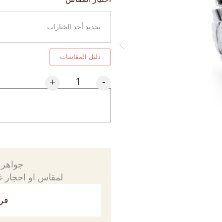
دليل المقاسات
+
-
جواهرك
لمقاس او احجار غي
فري