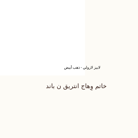
لابيز لازولي - ذهب أبيض
خاتم وِهاج انتريق ن باند