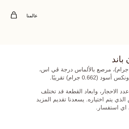
عالمنا
 باند
هب أبيض عيار 18 (6.334 جرام)، مرصع بالألماس درجة ڤي اس،
دد الاحجار، وابعاد القطعة قد تختلف
ي يتم اختياره. يسعدنا تقديم المزيد
 اي استفسار.