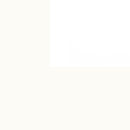
أوبال وردي
عقد تثنى