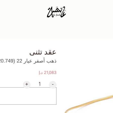
عقد تثنى
ذهب أصفر عيار 22 (20.749 جرام)، وملكايت (3.04 جرام) تقريبًا.
21,083
د.إ
+
-