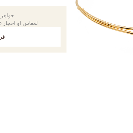
جواهرك
لمقاس او احجار غي
فري