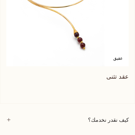
عقيق
أ
عقد تثنى
عقد
كيف نقدر نخدمك؟