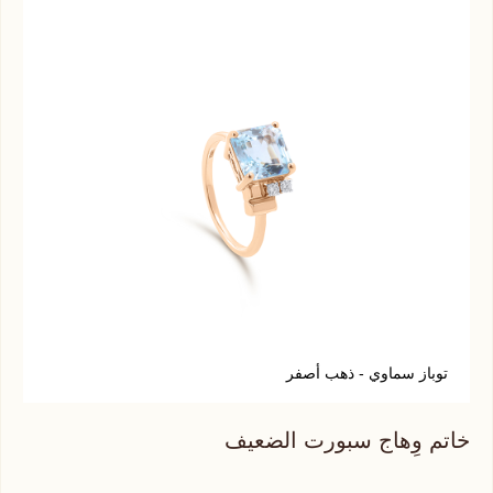
توباز سماوي - ذهب أصفر
ر
خاتم وِهاج سبورت الضعيف
خات