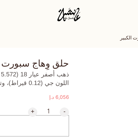
ت الكبير
حلق وِهاج سبورت ا
ذ
اللون جي (0.12 قيراط)، وتوباز سماوي (1.1 جرام) تقريبًا.
6,056
د.إ
+
-