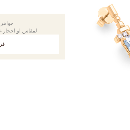
جواهرك
لمقاس او احجار غي
فري