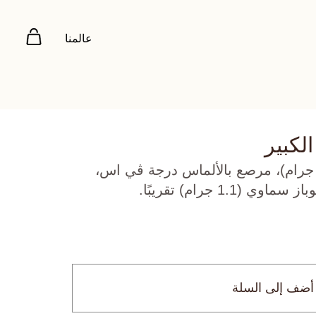
عالمنا
لكبير
هب أصفر عيار 18 (5.572 جرام)، مرصع بالألماس درجة ڤي اس،
أضف إلى السلة