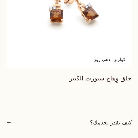
كوارتز - ذهب روز
ك
حلق وِهاج سبورت الكبير
حلق
كيف نقدر نخدمك؟