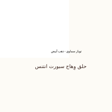
توباز سماوي - ذهب أبيض
حلق وِهاج سبورت انتنس