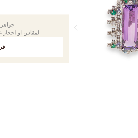
جواهرك
لمقاس او احجار غي
فري