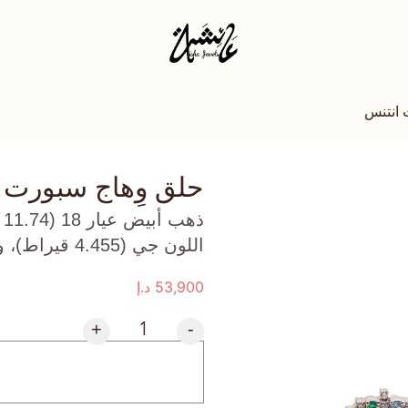
 انتنس
حلق وِهاج سبورت 
ذ
اللون جي (4.455 قيراط)، وجمشت (2.968 جرام) تقريبًا.
53,900
د.إ
+
-