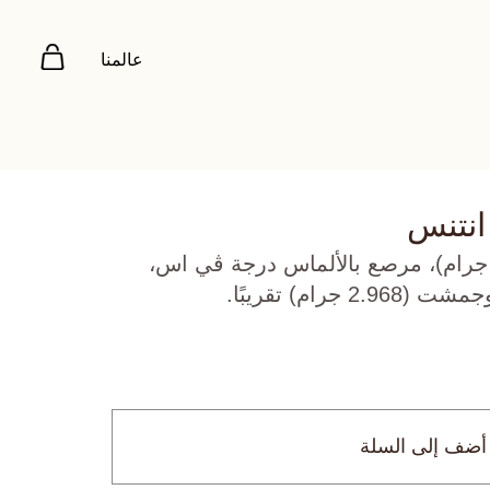
عالمنا
انتنس
هب أبيض عيار 18 (11.74 جرام)، مرصع بالألماس درجة ڤي اس،
أضف إلى السلة