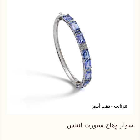
تنزنايت - ذهب أبيض
س
سوار وِهاج سبورت انتنس
سوا