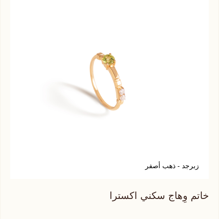
زبرجد - ذهب أصفر
ف
خاتم وِهاج سكني اكسترا
خات