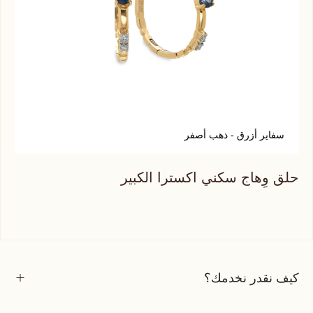
سفاير أزرق - ذهب أصفر
س
حلق وِهاج سكني اكسترا الكبير
حلق
كيف نقدر نخدمك؟