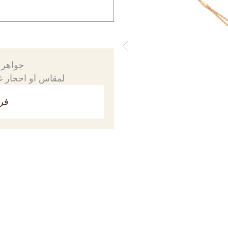
جواهرك
لمقاس او احجار غي
فري