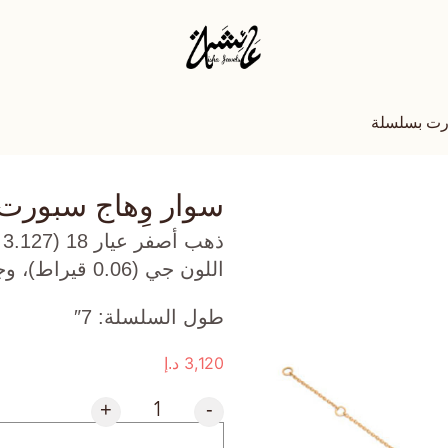
ورت بسلسلة
سوار وِهاج سبورت
ذ
اللون جي (0.06 قيراط)، وجمشت (0.54 جرام) تقريبًا.
طول السلسلة: 7″
3,120
د.إ
+
-