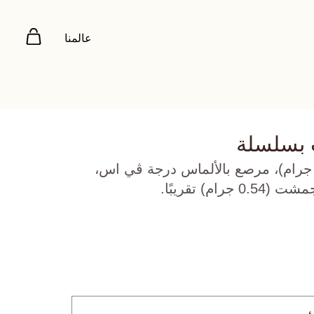
عالمنا
 بسلسلة
هب أصفر عيار 18 (3.127 جرام)، مرصع بالألماس درجة ڤي اس،