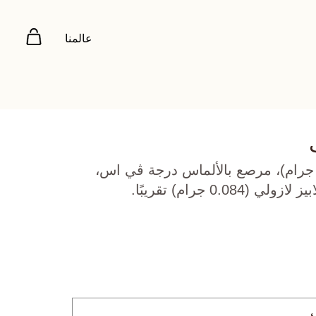
عالمنا
هب أصفر عيار 18 (3.203 جرام)، مرصع بالألماس درجة ڤي اس،