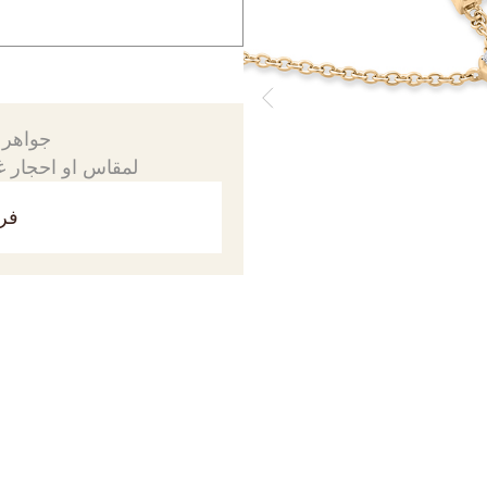
جواهرك
لمقاس او احجار غي
فري