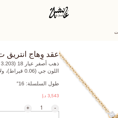
 ت
عقد وِهاج انتريق ت
ذ
اللون جي (0.06 قيراط)، ولابيز لازولي (0.084 جرام) تقريبًا.
طول السلسلة: 16″
3,543
د.إ
+
-