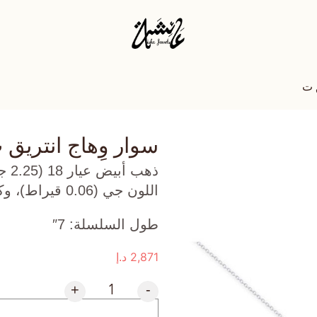
ق ت
سوار وِهاج انتريق 
ذهب
اللون جي (0.06 قيراط)، وكارنيليان (0.084 جرام) تقريبًا.
طول السلسلة: 7″
2,871
د.إ
+
-