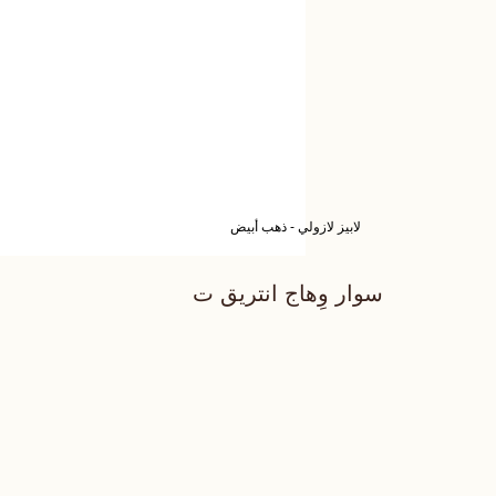
لابيز لازولي - ذهب أبيض
سوار وِهاج انتريق ت