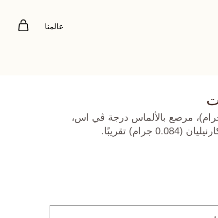
عالمنا
ت
 أبيض عيار 18 (2.25 جرام)، مرصع بالألماس درجة ڤي اس،