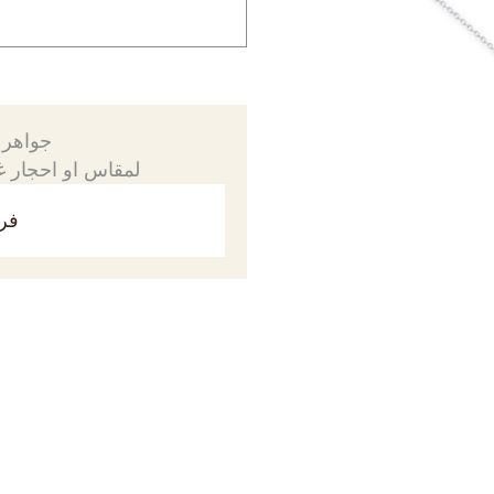
جواهرك
لمقاس او احجار غي
فري