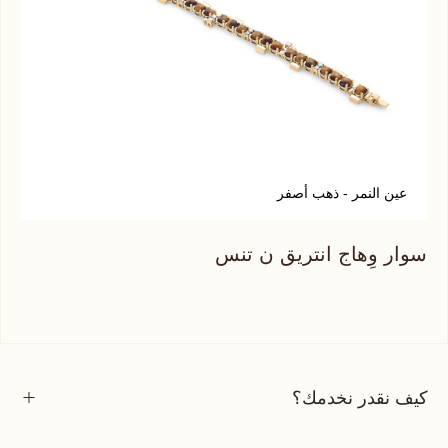
عين النمر - ذهب أصفر
ف
سوار وِهاج انتريق ن تنس
سوا
كيف نقدر نخدمك؟