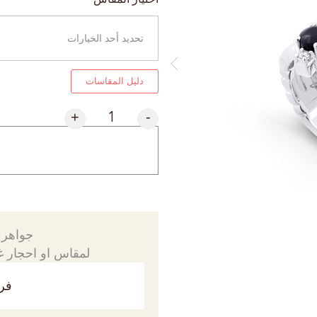
دليل المقاسات
+
-
جواهرك
لمقاس او احجار غي
فري