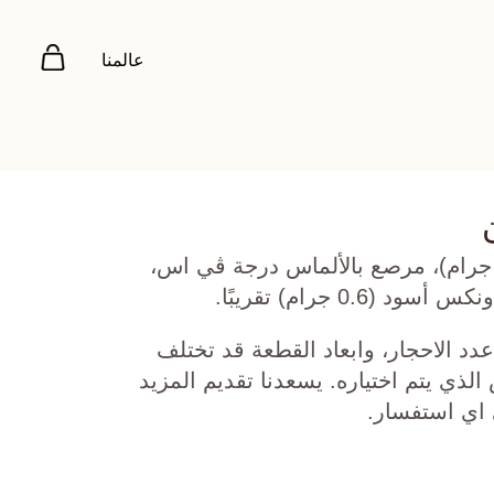
عالمنا
هب أبيض عيار 18 (9.567 جرام)، مرصع بالألماس درجة ڤي اس،
دد الاحجار، وابعاد القطعة قد تختلف
ي يتم اختياره. يسعدنا تقديم المزيد
 اي استفسار.