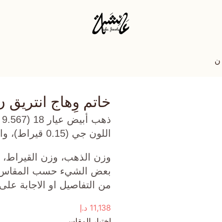
 ن
خاتم وِهاج انتريق ن
ذ
اللون جي (0.15 قيراط)، واونكس أسود (0.6 جرام) تقريبًا.
وزن الذهب، وزن القيراط، ع
بعض الشيء حسب المقاس الذ
من التفاصيل او الاجابة على
11,138
د.إ
اختيار المقاس