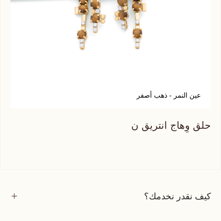
عين النمر - ذهب أصفر
ف
حلق وِهاج انتريق ن
حلق
كيف نقدر نخدمك؟