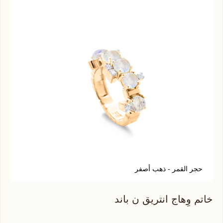
حجر القمر - ذهب أصفر
ل
خاتم وِهاج انتريق ن باند
خات