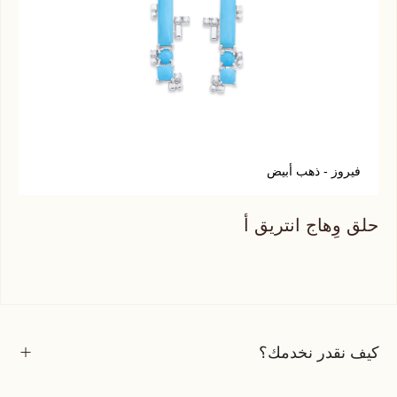
فيروز - ذهب أبيض
أ
حلق وِهاج انتريق أ
حلق
كيف نقدر نخدمك؟