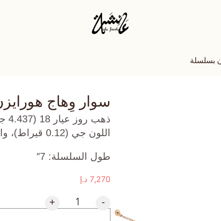
ن بسلسلة
سوار وِهاج هورايز
ذهب
اللون جي (0.12 قيراط)، والاحجار الكريمة (0.095 جرام) تقريبًا.
طول السلسلة: 7″
7,270
د.إ
+
-