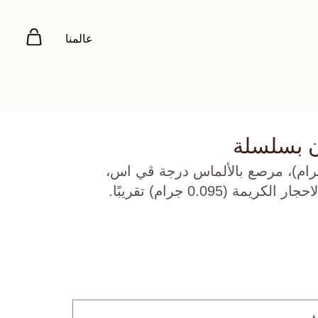
عالمنا
ن بسلسلة
 روز عيار 18 (4.437 جرام)، مرصع بالألماس درجة ڤي اس،