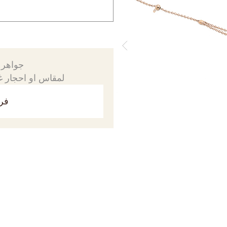
جواهرك
لمقاس او احجار غي
فري