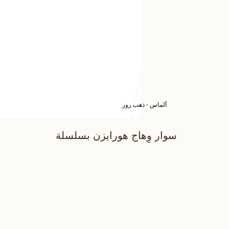
ألماس - ذهب روز
سوار وِهاج هورايزن بسلسلة