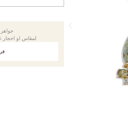
جواهرك
لمقاس او احجار غي
فري