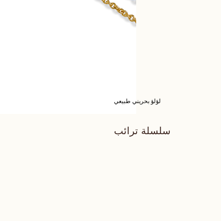
لؤلؤ بحريني طبيعي
سلسلة ترائب