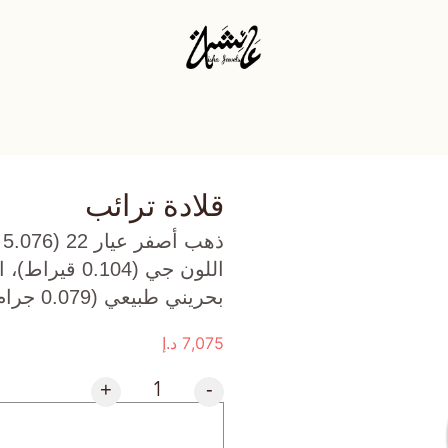
قلادة ترائب
ذ
بحريني طبيعي (0.079 جرام) تقريبًا.
7,075
د.إ
+
-