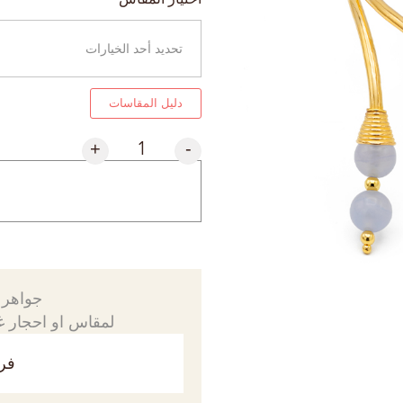
دليل المقاسات
+
-
جواهرك
لمقاس او احجار غي
فري