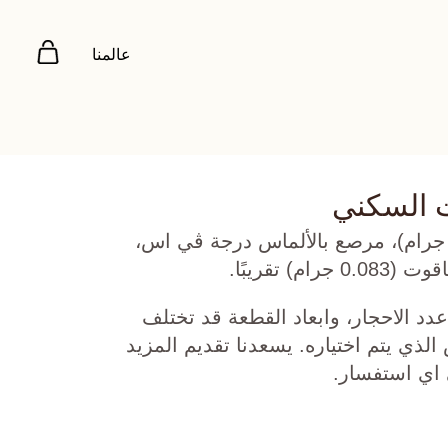
عالمنا
ت السكني
هب أصفر عيار 22 (2.559 جرام)، مرصع بالألماس درجة ڤي اس،
دد الاحجار، وابعاد القطعة قد تختلف
ي يتم اختياره. يسعدنا تقديم المزيد
 اي استفسار.