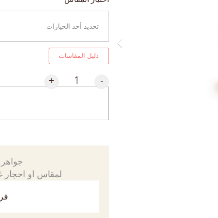
دليل المقاسات
+
-
جواهرك
لمقاس او احجار غي
فري