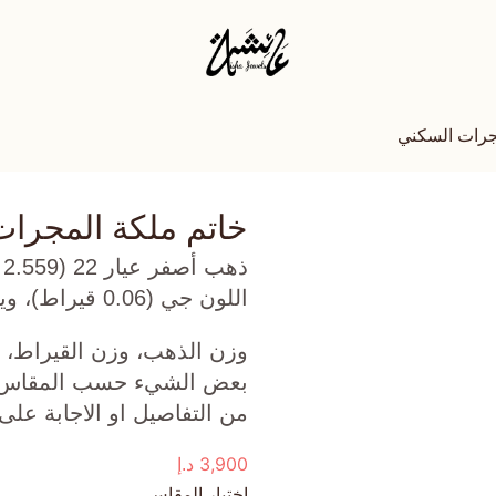
جرات السكني
خاتم ملكة المجرا
ذ
اللون جي (0.06 قيراط)، وياقوت (0.083 جرام) تقريبًا.
وزن الذهب، وزن القيراط، ع
بعض الشيء حسب المقاس الذ
من التفاصيل او الاجابة على
3,900
د.إ
اختيار المقاس