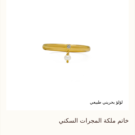
لؤلؤ بحريني طبيعي
س
خاتم ملكة المجرات السكني
خات