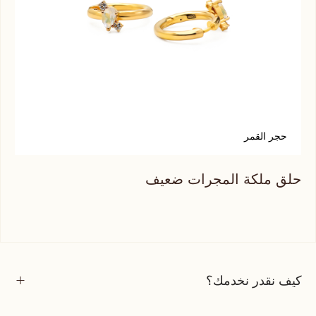
حجر القمر
س
حلق ملكة المجرات ضعيف
حلق
كيف نقدر نخدمك؟