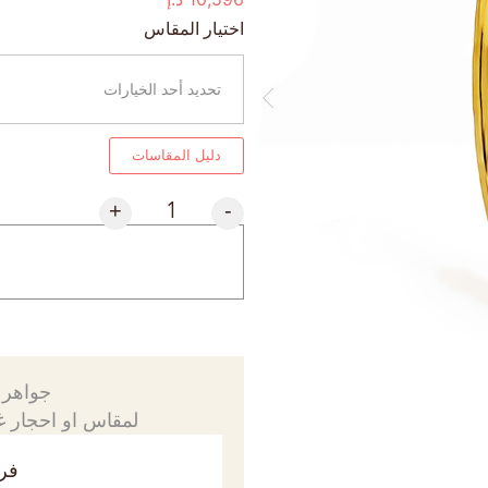
اختيار المقاس
دليل المقاسات
+
-
جواهرك
لمقاس او احجار غي
فري