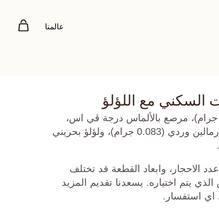
عالمنا
 السكني مع اللؤلؤ
هب أصفر عيار 22 (8.275 جرام)، مرصع بالألماس درجة ڤي اس،
اللون جي (0.07 قيراط)، تورمالين وردي (0.083 جرام)، ولؤلؤ بحريني
دد الاحجار، وابعاد القطعة قد تختلف
ي يتم اختياره. يسعدنا تقديم المزيد
 اي استفسار.