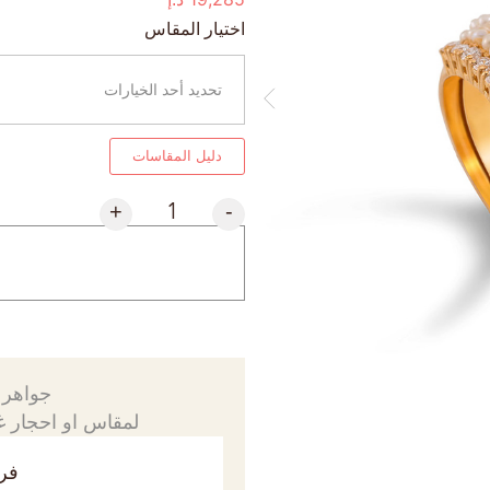
اختيار المقاس
دليل المقاسات
+
-
جواهرك
لمقاس او احجار غي
فري