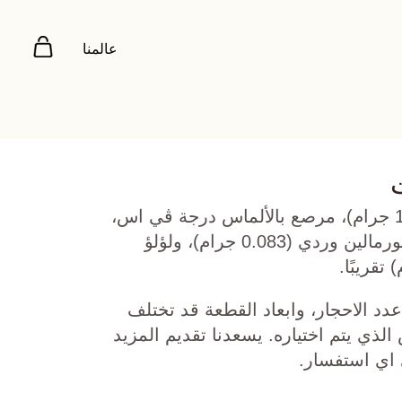
عالمنا
ذهب أصفر عيار 22 (11.612 جرام)، مرصع بالألماس درجة ڤي اس،
اللون جي (0.977 قيراط)، تورمالين وردي (0.083 جرام)، ولؤلؤ
دد الاحجار، وابعاد القطعة قد تختلف
ي يتم اختياره. يسعدنا تقديم المزيد
 اي استفسار.