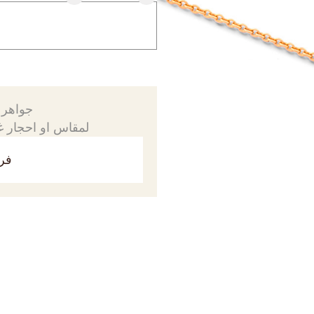
جواهرك
لمقاس او احجار غي
فري