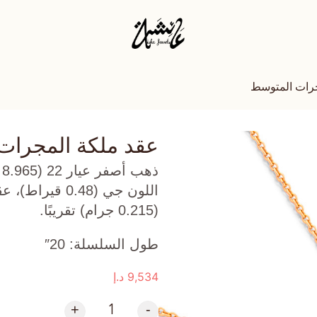
جرات المتوسط
عقد ملكة المجرات
ذ
(0.215 جرام) تقريبًا.
طول السلسلة: 20″
9,534
د.إ
+
-