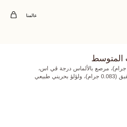
عالمنا
 المتوسط
هب أصفر عيار 22 (8.965 جرام)، مرصع بالألماس درجة ڤي اس،
اللون جي (0.48 قيراط)، عقيق (0.083 جرام)، ولؤلؤ بحريني طبيعي