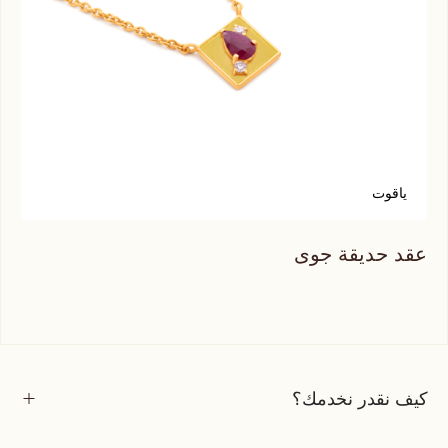
ياقوت
س
عقد حديقة جوى
عقد
كيف نقدر نخدمك؟