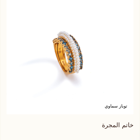
توباز سماوي
ي
خاتم المجرة
خات