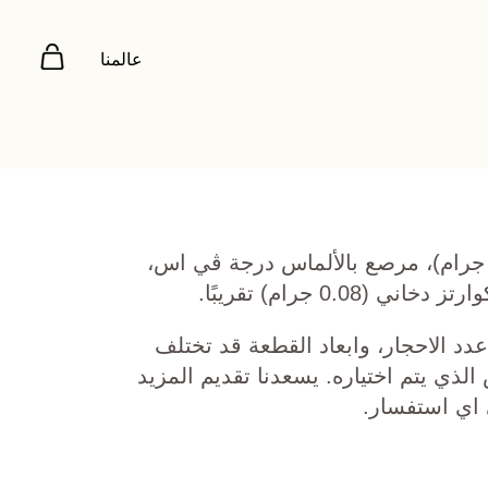
عالمنا
هب أصفر عيار 22 (7.708 جرام)، مرصع بالألماس درجة ڤي اس،
دد الاحجار، وابعاد القطعة قد تختلف
ي يتم اختياره. يسعدنا تقديم المزيد
 اي استفسار.