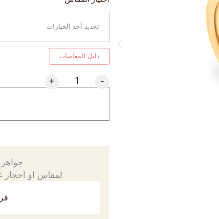
دليل المقاسات
+
-
جواهرك
لمقاس او احجار غي
فري