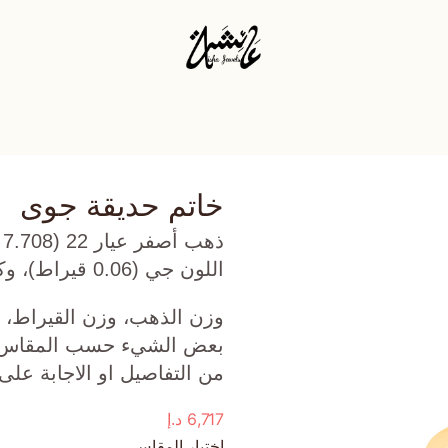
خاتم حديقة جوى
ذ
اللون جي (0.06 قيراط)، وكوارتز دخاني (0.08 جرام) تقريبًا.
وزن الذهب، وزن القيراط، ع
بعض الشيء حسب المقاس الذ
من التفاصيل او الاجابة على
6,717
د.إ
اختيار المقاس